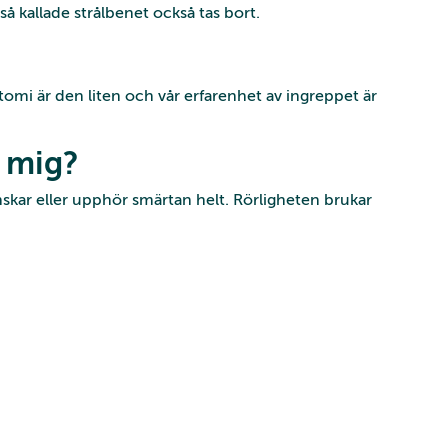
å kallade strålbenet också tas bort.
ktomi är den liten och vår erfarenhet av ingreppet är
a mig?
inskar eller upphör smärtan helt. Rörligheten brukar
.