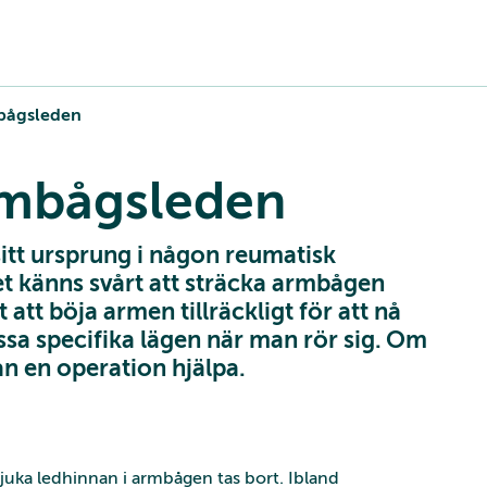
mbågsleden
rmbågsleden
itt ursprung i någon reumatisk
t känns svårt att sträcka armbågen
 att böja armen tillräckligt för att nå
issa specifika lägen när man rör sig. Om
n en operation hjälpa.
sjuka ledhinnan i armbågen tas bort. Ibland