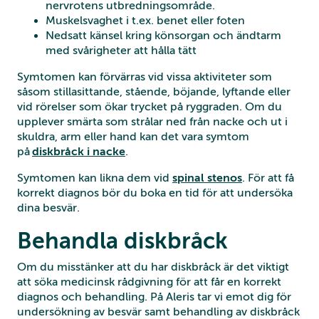
nervrotens utbredningsområde.
Muskelsvaghet i t.ex. benet eller foten
Nedsatt känsel kring könsorgan och ändtarm
med svårigheter att hålla tätt
Symtomen kan förvärras vid vissa aktiviteter som
såsom stillasittande, stående, böjande, lyftande eller
vid rörelser som ökar trycket på ryggraden. Om du
upplever smärta som strålar ned från nacke och ut i
skuldra, arm eller hand kan det vara symtom
på
diskbråck i nacke
.
Symtomen kan likna dem vid
spinal stenos
. För att få
korrekt diagnos bör du boka en tid för att undersöka
dina besvär.
Behandla diskbråck
Om du misstänker att du har diskbråck är det viktigt
att söka medicinsk rådgivning för att får en korrekt
diagnos och behandling. På Aleris tar vi emot dig för
undersökning av besvär samt behandling av diskbråck