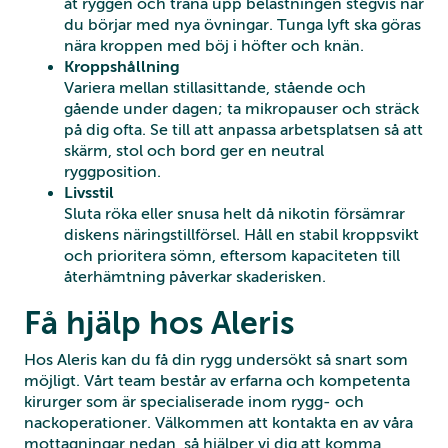
åt ryggen och träna upp belastningen stegvis när
du börjar med nya övningar. Tunga lyft ska göras
nära kroppen med böj i höfter och knän.
Kroppshållning
Variera mellan stillasittande, stående och
gående under dagen; ta mikropauser och sträck
på dig ofta. Se till att anpassa arbetsplatsen så att
skärm, stol och bord ger en neutral
ryggposition.
Livsstil
Sluta röka eller snusa helt då nikotin försämrar
diskens näringstillförsel. Håll en stabil kroppsvikt
och prioritera sömn, eftersom kapaciteten till
återhämtning påverkar skaderisken.
Få hjälp hos Aleris
Hos Aleris kan du få din rygg undersökt så snart som
möjligt. Vårt team består av erfarna och kompetenta
kirurger som är specialiserade inom rygg- och
nackoperationer. Välkommen att kontakta en av våra
mottagningar nedan, så hjälper vi dig att komma