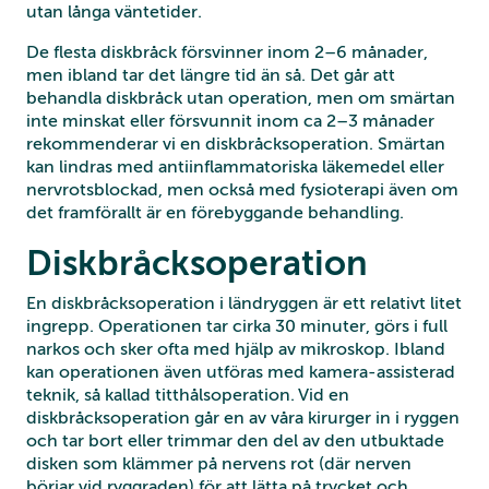
utan långa väntetider.
De flesta diskbråck försvinner inom 2–6 månader,
men ibland tar det längre tid än så. Det går att
behandla diskbråck utan operation, men om smärtan
inte minskat eller försvunnit inom ca 2–3 månader
rekommenderar vi en diskbråcksoperation. Smärtan
kan lindras med antiinflammatoriska läkemedel eller
nervrotsblockad, men också med fysioterapi även om
det framförallt är en förebyggande behandling.
Diskbråcksoperation
En diskbråcksoperation i ländryggen är ett relativt litet
ingrepp. Operationen tar cirka 30 minuter, görs i full
narkos och sker ofta med hjälp av mikroskop. Ibland
kan operationen även utföras med kamera-assisterad
teknik, så kallad titthålsoperation. Vid en
diskbråcksoperation går en av våra kirurger in i ryggen
och tar bort eller trimmar den del av den utbuktade
disken som klämmer på nervens rot (där nerven
börjar vid ryggraden) för att lätta på trycket och