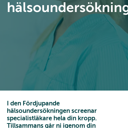
hälsoundersöknin
I den Fördjupande
hälsoundersökningen screenar
specialistläkare hela din kropp.
Tillsammans går ni igenom din