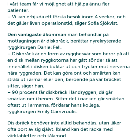
i vårt team får vi möjlighet att hjälpa ännu fler
patienter.
– Vi kan erbjuda ett första besök inom 4 veckor, och
det gäller även operationstid, säger Sofia Sjökvist.
Den vanligaste åkomman
man behandlar på
mottagningen är diskbråck, berättar nyrekryterade
ryggkirurgen Daniel Fell.
– Diskbråck är en form av ryggbesvär som beror på att
en disk mellan ryggkotorna har gått sönder så att
innehållet i disken buktar ut och trycker mot nerverna
nära ryggraden. Det kan göra ont och smärtan kan
stråla ut i armar eller ben, beroende på var bråcket
sitter, säger han.
– 90 procent får diskbråck i ländryggen, då går
smärtan ner i benen. Sitter det i nacken går smärtan
oftast ut i armarna, förklarar hans kollega,
ryggkirurgen Emily Gamvroulis.
Diskbråck behöver inte alltid behandlas, utan läker
ofta bort av sig självt. Ibland kan det räcka med
värktabletter och tålamod.