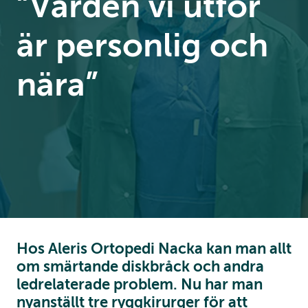
”Vården vi utför
är personlig och
nära”
Hos Aleris Ortopedi Nacka kan man allt
om smärtande diskbråck och andra
ledrelaterade problem. Nu har man
nyanställt tre ryggkirurger för att