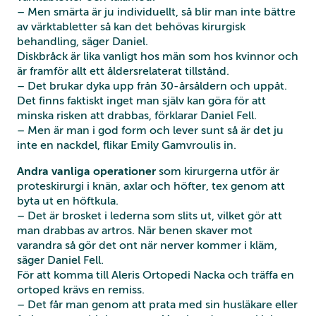
– Men smärta är ju individuellt, så blir man inte bättre
av värktabletter så kan det behövas kirurgisk
behandling, säger Daniel.
Diskbråck är lika vanligt hos män som hos kvinnor och
är framför allt ett åldersrelaterat tillstånd.
– Det brukar dyka upp från 30-årsåldern och uppåt.
Det finns faktiskt inget man själv kan göra för att
minska risken att drabbas, förklarar Daniel Fell.
– Men är man i god form och lever sunt så är det ju
inte en nackdel, flikar Emily Gamvroulis in.
Andra vanliga operationer
som kirurgerna utför är
proteskirurgi i knän, axlar och höfter, tex genom att
byta ut en höftkula.
– Det är brosket i lederna som slits ut, vilket gör att
man drabbas av artros. När benen skaver mot
varandra så gör det ont när nerver kommer i kläm,
säger Daniel Fell.
För att komma till Aleris Ortopedi Nacka och träffa en
ortoped krävs en remiss.
– Det får man genom att prata med sin husläkare eller