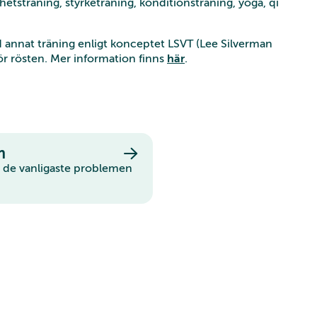
hetsträning, styrketräning, konditionsträning, yoga, qi
nd annat träning enligt konceptet LSVT (Lee Silverman
ör rösten. Mer information finns
här
.
m
 de vanligaste problemen