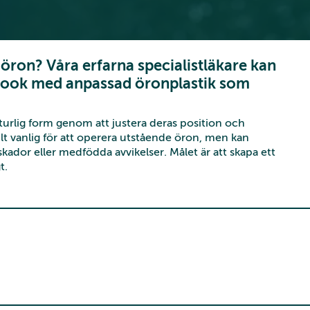
ron? Våra erfarna specialistläkare kan
d look med anpassad öronplastik som
urlig form genom att justera deras position och
kilt vanlig för att operera utstående öron, men kan
skador eller medfödda avvikelser. Målet är att skapa ett
t.