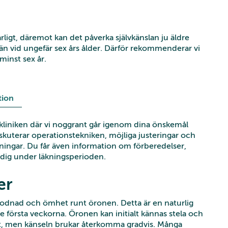
rligt, däremot kan det påverka självkänslan ju äldre
örrän vid ungefär sex års ålder. Därför rekommenderar vi
minst sex år.
tion
 kliniken där vi noggrant går igenom dina önskemål
diskuterar operationstekniken, möjliga justeringar och
ttningar. Du får även information om förberedelser,
 dig under läkningsperioden.
er
 rodnad och ömhet runt öronen. Detta är en naturlig
 första veckorna. Öronen kan initialt kännas stela och
, men känseln brukar återkomma gradvis. Många