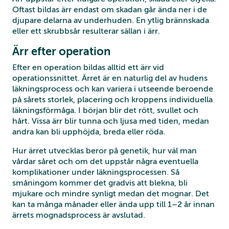
Oftast bildas ärr endast om skadan går ända ner i de
djupare delarna av underhuden. En ytlig brännskada
eller ett skrubbsår resulterar sällan i ärr.
Ärr efter operation
Efter en operation bildas alltid ett ärr vid
operationssnittet. Ärret är en naturlig del av hudens
läkningsprocess och kan variera i utseende beroende
på sårets storlek, placering och kroppens individuella
läkningsförmåga. I början blir det rött, svullet och
hårt. Vissa ärr blir tunna och ljusa med tiden, medan
andra kan bli upphöjda, breda eller röda.
Hur ärret utvecklas beror på genetik, hur väl man
vårdar såret och om det uppstår några eventuella
komplikationer under läkningsprocessen. Så
småningom kommer det gradvis att blekna, bli
mjukare och mindre synligt medan det mognar. Det
kan ta många månader eller ända upp till 1–2 år innan
ärrets mognadsprocess är avslutad.