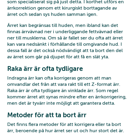
som specialiserat sig på just detta. I korthet utförs en
ärrkorrektion genom ett kirurgiskt borttagande av
ärret och sedan sys huden samman igen.
Ärret kan begränsas till huden, men ibland kan det
finnas ärrvävnad ner i underliggande fettvävnad eller
ner till musklerna. Om så är fallet ser du ofta att ärret
kan vara nedsänkt i förhållande till omgivande hud. I
dessa fall är det också nödvändigt att ta bort den del
av ärret som går på djupet för att få en slät yta.
Raka ärr är ofta tydligare
Indragna ärr kan ofta korrigeras genom att man
omvandlar det från att vara rakt till ett Z-format ärr.
Raka ärr är ofta tydligare än vinklade ärr. Som regel
kommer ärret att synas mindre efter en ärrkorrigering,
men det är tyvärr inte möjligt att garantera detta.
Metoder för att ta bort ärr
Det finns flera metoder för att korrigera eller ta bort
ärr, beroende på hur ärret ser ut och hur stort det är.