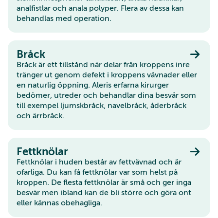
analfistlar och anala polyper. Flera av dessa kan
behandlas med operation.
Bråck
Bråck är ett tillstånd när delar från kroppens inre
tränger ut genom defekt i kroppens vävnader eller
en naturlig öppning. Aleris erfarna kirurger
bedömer, utreder och behandlar dina besvär som
till exempel ljumskbråck, navelbråck, åderbråck
och ärrbråck.
Fettknölar
Fettknölar i huden består av fettvävnad och är
ofarliga. Du kan få fettknölar var som helst på
kroppen. De flesta fettknölar är små och ger inga
besvär men ibland kan de bli större och göra ont
eller kännas obehagliga.