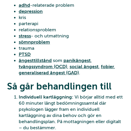
adhd
-relaterade problem
depression
kris
parterapi
relationsproblem
stress
- och utmattning
sömnproblem
trauma
PTSD
ångesttillstånd
som
panikångest
,
tvångssyndrom (OCD)
,
social ångest
,
fobier
,
generaliserad ångest (GAD)
.
Så går behandlingen till
Individuell kartläggning:
Vi börjar alltid med ett
60 minuter långt bedömningssamtal där
psykologen lägger fram en individuell
kartläggning av dina behov och gör en
behandlingsplan. På mottagningen eller digitalt
– du bestämmer.